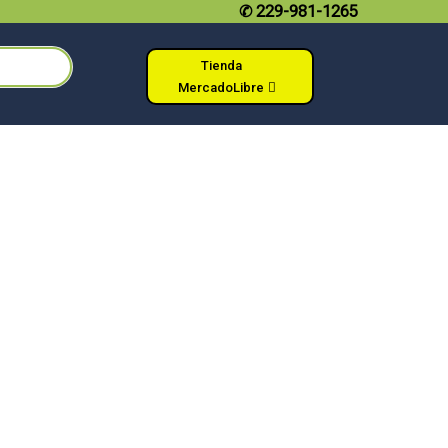
✆
229-981-1265
Tienda
MercadoLibre