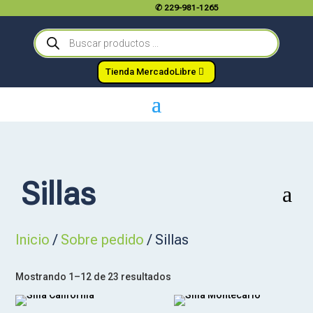
✆
229-981-1265
Búsqueda
de
productos
Tienda MercadoLibre
Sillas
a
Inicio
/
Sobre pedido
/ Sillas
Mostrando 1–12 de 23 resultados