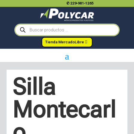
✆
229-981-1265
Búsqueda
de
productos
Tienda MercadoLibre
Silla
Montecarl
o