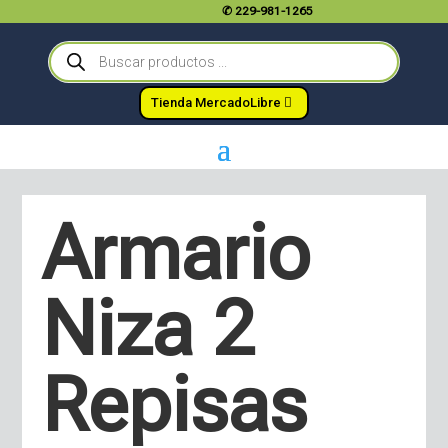
✆
229-981-1265
Búsqueda
de
productos
Tienda MercadoLibre
Armario
Niza 2
Repisas