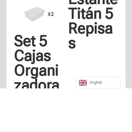
Titán 5
Repisa
Set 5
s
Cajas
Organi
zadora
English
s