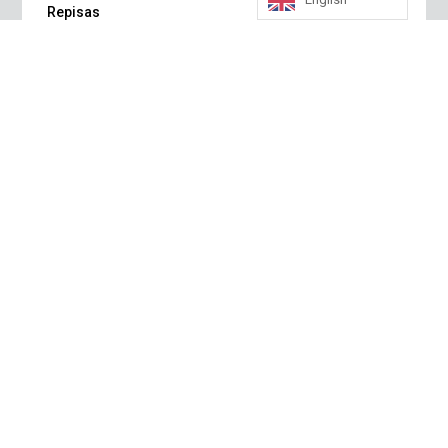
Estante
Polycar
Con 4
Repisas
Polycar de México S.A. de C.V.; Av. Framboyanes