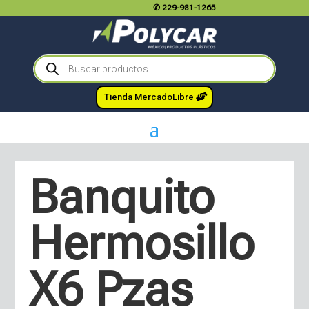
✆
229-981-1265
Búsqueda
de
productos
Tienda MercadoLibre
Banquito
Hermosillo
X6 Pzas