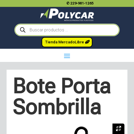
✆
229-981-1265
Búsqueda
de
productos
Tienda MercadoLibre
Bote Porta
Sombrilla