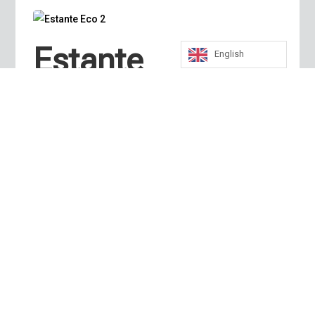
Estante
English
Eco 2
Polycar de México S.A. de C.V.; Av. Framboyanes
Lote 16-A Manzana VI, Col. Bruno Pagliai; C.P.
91697; Veracruz, Ver.