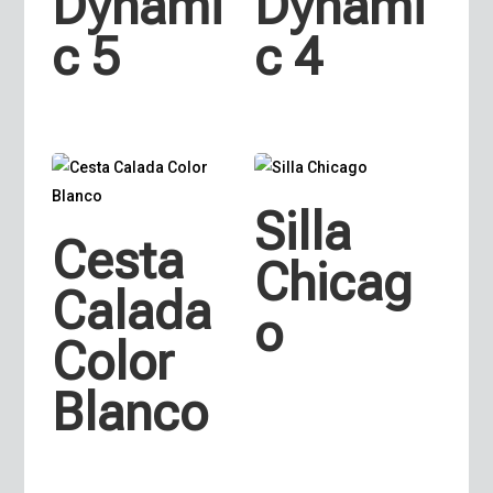
Dynami
Dynami
c 5
c 4
Silla
Cesta
Chicag
Calada
o
Color
Blanco