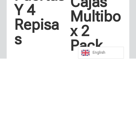
Cajas
Y 4
Multibo
Repisa
x 2
s
Pack
English
Estante
Organi
zer 4