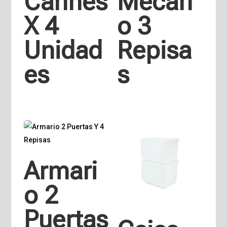
Cannes
Mecan
X 4
o 3
Unidad
Repisa
es
s
Armari
o 2
Puertas