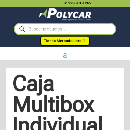
✆
229-981-1265
Búsqueda
de
productos
Tienda MercadoLibre
Caja
Multibox
Individual