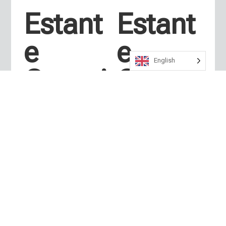
Estant
Estant
e
e
English
Organi
Organi
zer 5
zer 4
Repisa
Repisa
s
s