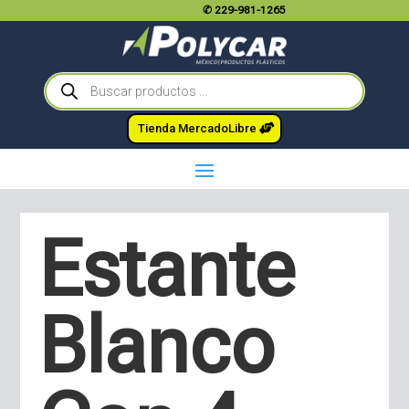
✆
229-981-1265
Búsqueda
de
productos
Tienda MercadoLibre
Estante
Blanco