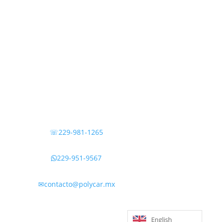
☏229-981-1265
229-951-9567

✉contacto@polycar.mx
English