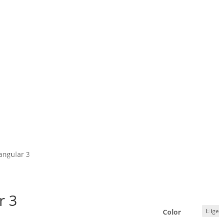
angular 3
r 3
Color