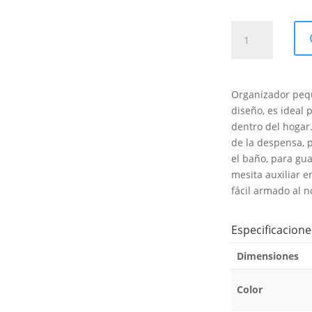
Organizador
Triangular
3
cantidad
Organizador pequ
diseño, es ideal
dentro del hogar.
de la despensa, 
el baño, para gua
mesita auxiliar en
fácil armado al n
Especificacione
Dimensiones
Color