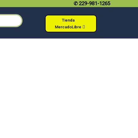
✆
229-981-1265
Tienda
MercadoLibre