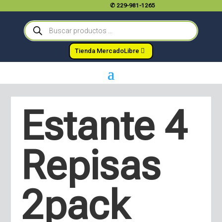
✆
229-981-1265
Búsqueda
de
productos
Tienda MercadoLibre
Estante 4
Repisas
2pack