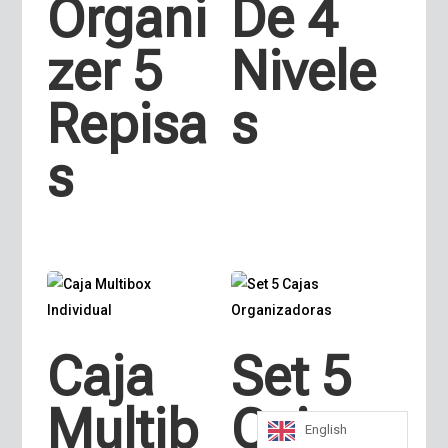
Organi
De 4
zer 5
Nivele
Repisa
s
s
Caja
Set 5
Multib
Cajas
English