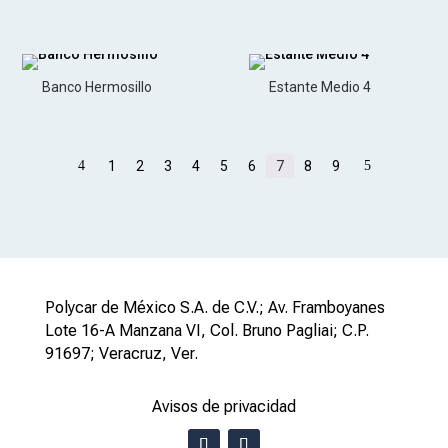
Banco Hermosillo
Estante Medio 4
4
1
2
3
4
5
6
7
8
9
5
Polycar de México S.A. de C.V.; Av. Framboyanes
Lote 16-A Manzana VI, Col. Bruno Pagliai; C.P.
91697; Veracruz, Ver.
Avisos de privacidad