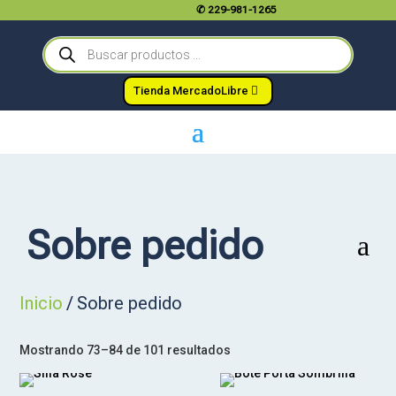
✆
229-981-1265
Búsqueda
de
productos
Tienda MercadoLibre
Sobre pedido
a
Inicio
/ Sobre pedido
Mostrando 73–84 de 101 resultados