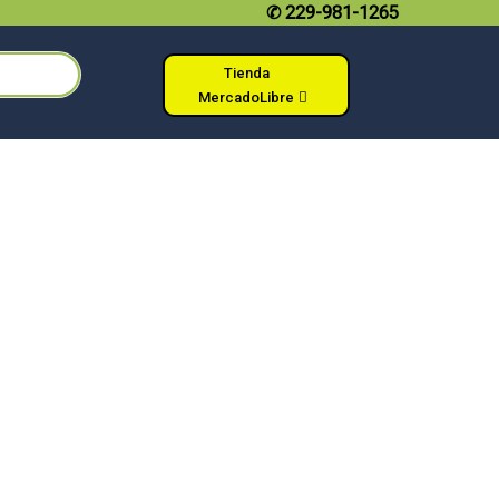
✆
229-981-1265
Tienda
MercadoLibre