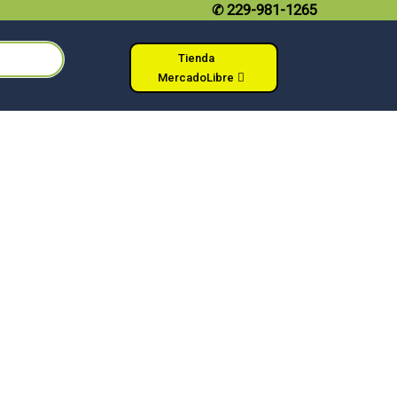
✆
229-981-1265
Tienda
MercadoLibre