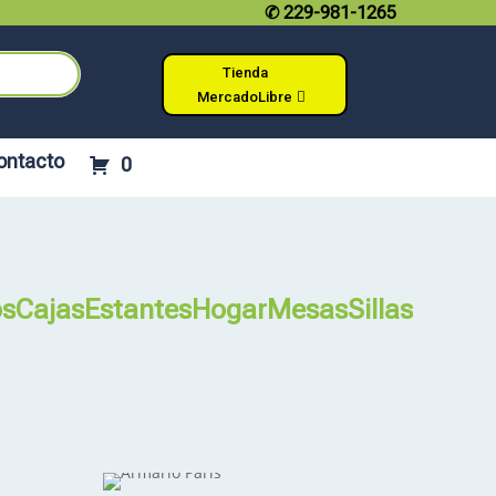
✆
229-981-1265
Tienda
MercadoLibre
ontacto
0
os
Cajas
Estantes
Hogar
Mesas
Sillas