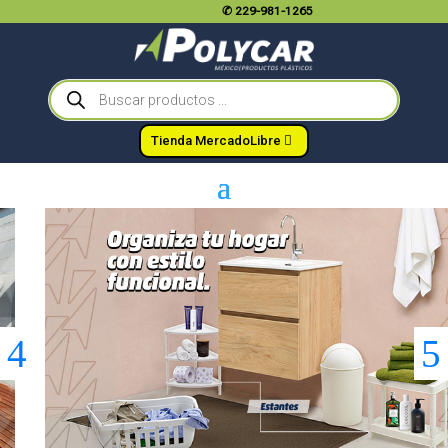
✆
229-981-1265
Búsqueda
de
productos
Tienda MercadoLibre