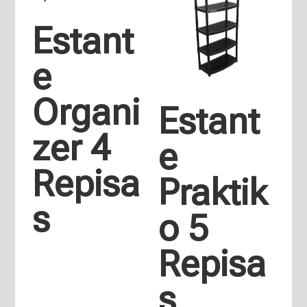
Estant
e
Organi
Estant
zer 4
e
Repisa
Praktik
s
o 5
Repisa
s