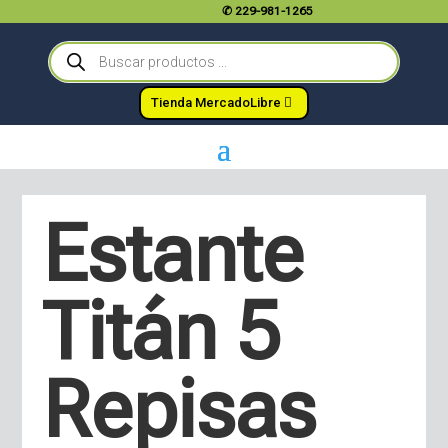
✆
229-981-1265
Búsqueda
de
productos
Tienda MercadoLibre
Estante
Titán 5
Repisas