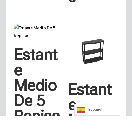
Estant
e
Medio
Estant
De 5
e
Repisa
Español
Mecan
s