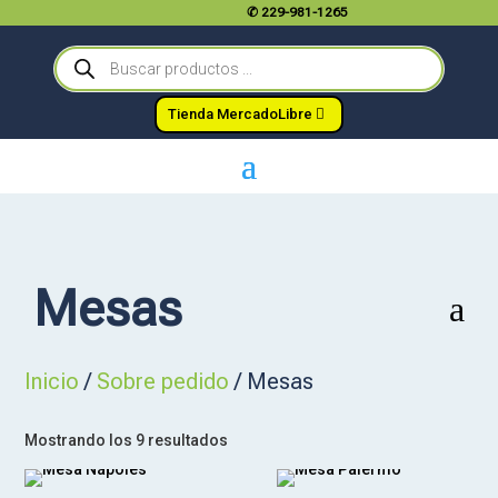
✆
229-981-1265
Búsqueda
de
productos
Tienda MercadoLibre
Mesas
a
Inicio
/
Sobre pedido
/ Mesas
Mostrando los 9 resultados