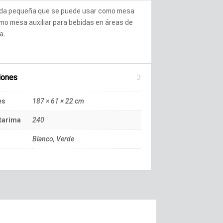
da pequeña que se puede usar como mesa
mo mesa auxiliar para bebidas en áreas de
a.
iones
es
187 × 61 × 22 cm
tarima
240
Blanco, Verde