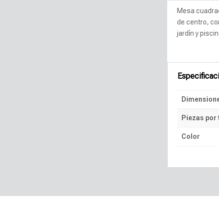
Mesa cuadra
de centro, co
jardín y piscin
Especificac
Dimension
Piezas por 
Color