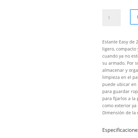
Estante
Easy
2
cantidad
Estante Easy de 2
ligero, compacto
cuando ya no est
su armado. Por s
almacenar y organ
limpieza en el pa
puede ubicar en 
para guardar rop
para fijarlos a l
como exterior ya 
Dimensión de la 
Especificacione