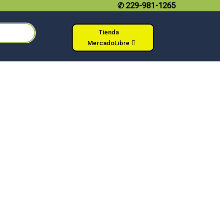
✆
229-981-1265
Tienda
MercadoLibre