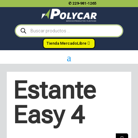
✆
229-981-1265
Búsqueda
de
productos
Tienda MercadoLibre
Estante
Easy 4