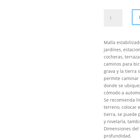
Tapete
Para
Césped
Cuadrado
cantidad
Malla estabilizad
jardínes, estacio
cocheras, terraza
caminos para bici
grava y la tierra 
permite caminar
donde se ubique;
cómodo a automóvi
Se recomienda lim
terreno, colocar 
tierra, se puede 
y nivelarla, tamb
Dimensiones del 
profundidad.