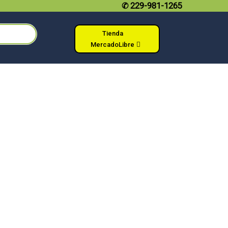
✆
229-981-1265
Tienda
MercadoLibre