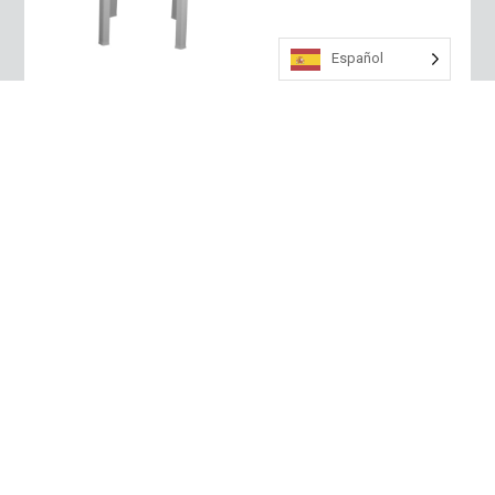
Español
Mesa
Cancú
n