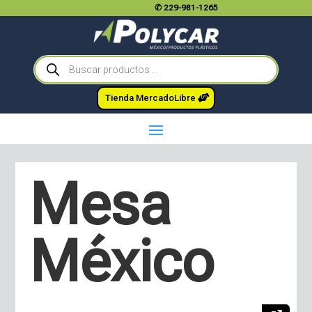
✆
229-981-1265
Búsqueda
de
productos
Tienda MercadoLibre
Mesa
México