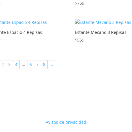
9
$
759
nte Espacio 4 Repisas
Estante Mecano 3 Repisas
9
$
559
2
3
4
…
6
7
8
→
Avisos de privacidad
o