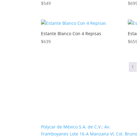
$
549
$
69
Estante Blanco Con 4 Repisas
Esta
$
639
$
65
1
Polycar de México S.A. de C.V.; Av.
Framboyanes Lote 16-A Manzana VI, Col. Brun