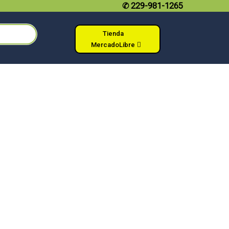
✆
229-981-1265
Tienda
MercadoLibre