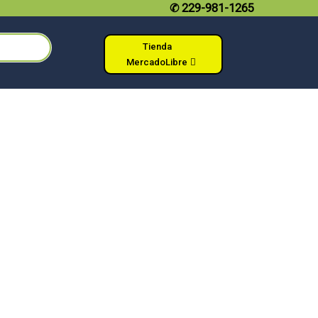
✆
229-981-1265
Tienda
MercadoLibre