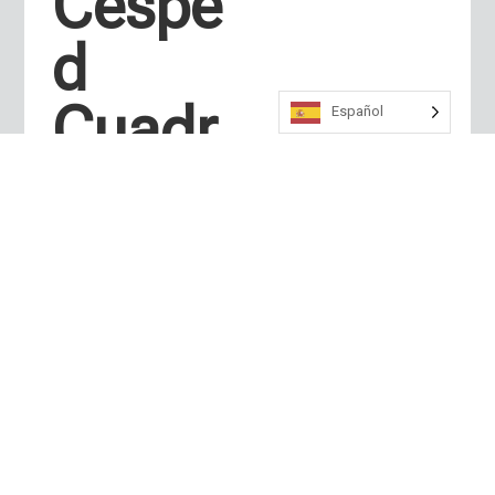
Céspe
d
Cuadr
Español
ado