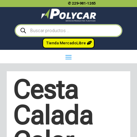
✆
229-981-1265
Búsqueda
de
productos
Tienda MercadoLibre
Cesta
Calada