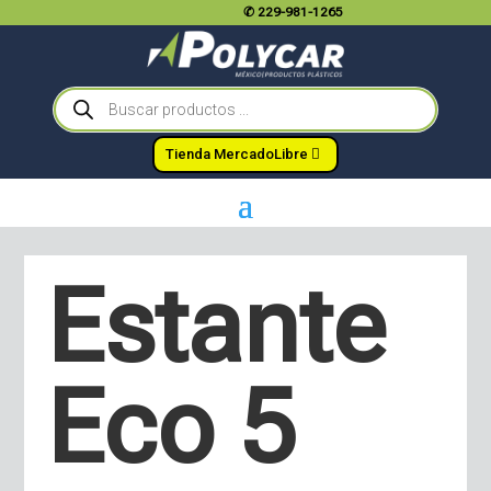
✆
229-981-1265
Búsqueda
de
productos
Tienda MercadoLibre
Estante
Eco 5