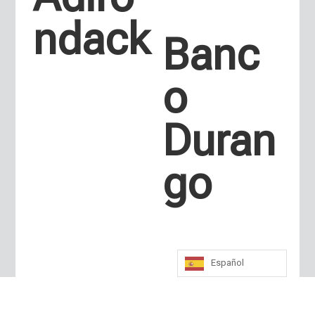
ndack
Banc
o
Duran
go
Español