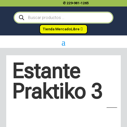
✆
229-981-1265
Búsqueda
de
productos
Tienda MercadoLibre
Estante
Praktiko 3