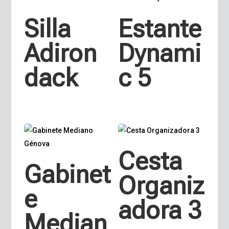
Silla
Estante
Adiron
Dynami
dack
c 5
Cesta
Gabinet
Organiz
e
adora 3
Median