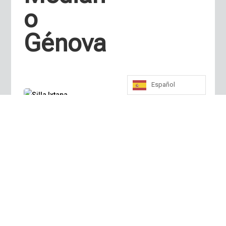
o
Génova
Español
Silla
Ixtapa