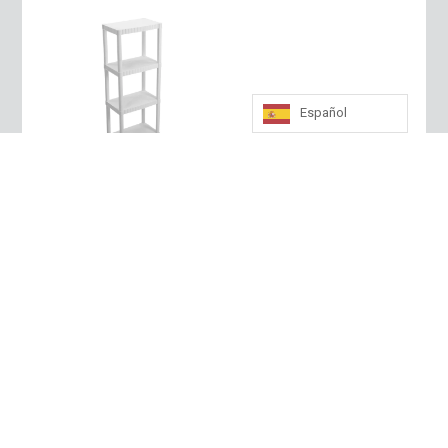
Español
Estante
Blanco
Con 4
Repisas