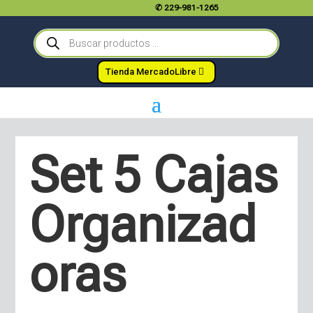
✆
229-981-1265
Búsqueda
de
productos
Tienda MercadoLibre
Set 5 Cajas
Organizad
oras