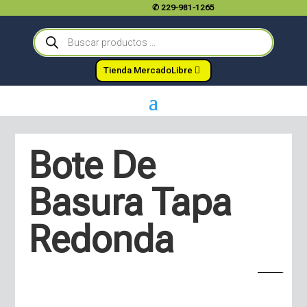
✆
229-981-1265
Búsqueda
de
productos
Tienda MercadoLibre
Bote De
Basura Tapa
Redonda