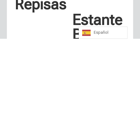
Repisas
Estante
Blanco
Español
Con 4
Repisas
Cajas
Multibo