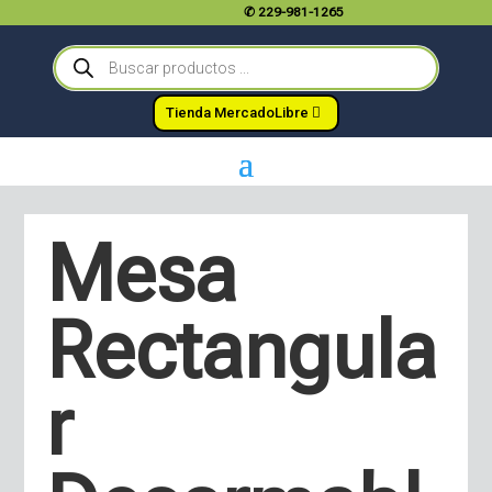
✆
229-981-1265
Búsqueda
de
productos
Tienda MercadoLibre
Mesa
Rectangula
r