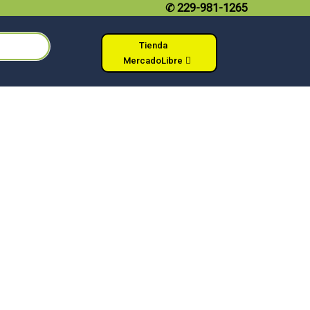
✆
229-981-1265
Tienda
MercadoLibre