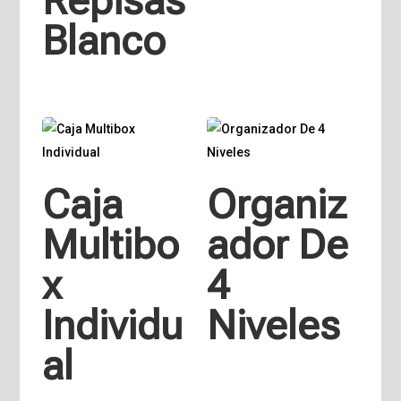
Repisas
Blanco
Caja
Organiz
Multibo
ador De
x
4
Individu
Niveles
al