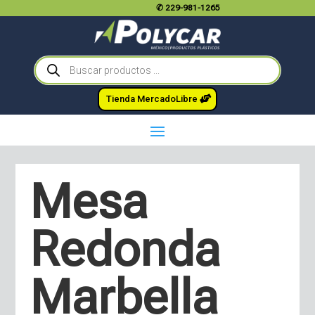
✆
229-981-1265
Búsqueda
de
productos
Tienda MercadoLibre
Mesa
Redonda
Marbella