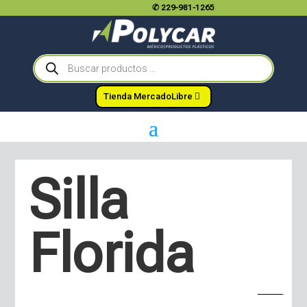
✆
229-981-1265
Búsqueda
de
productos
Tienda MercadoLibre
Silla
Florida