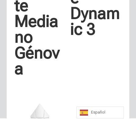
te
Dynam
Media
ic 3
no
Génov
a
Español