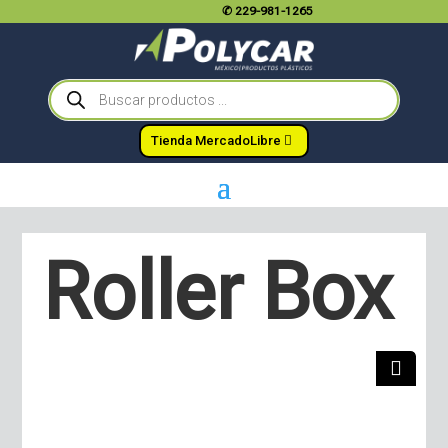
✆
229-981-1265
Búsqueda
de
productos
Tienda MercadoLibre
Roller Box